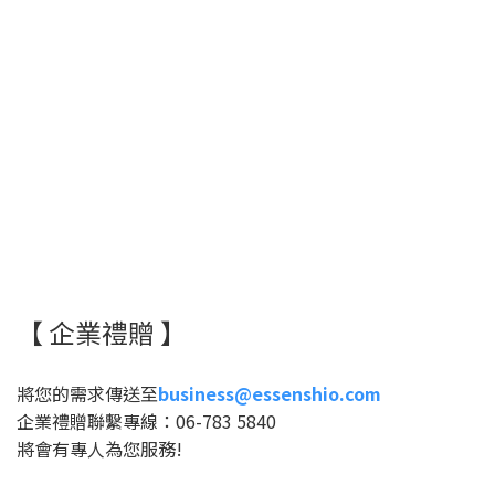
塩萃Ｘ經發局
隨心所浴禮盒
塩萃Ｘ外交部
【 企業禮贈 】
將您的需求傳送至
business@essenshio.com
企業禮贈聯繫專線：06-783 5840
將會有專人為您服務!