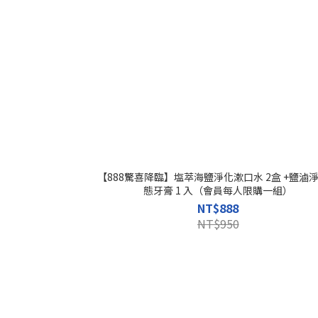
【888驚喜降臨】塩萃海鹽淨化漱口水 2盒 +鹽滷
態牙膏 1 入（會員每人限購一組）
NT$888
NT$950