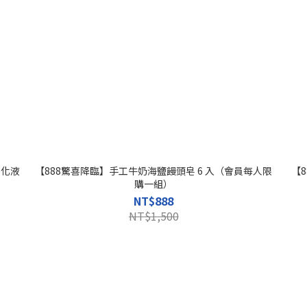
淨化液
【888驚喜降臨】手工牛奶海鹽饅頭皂 6 入（會員每人限
【
購一組）
NT$888
NT$1,500