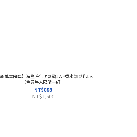
888驚喜降臨】海鹽淨化洗髮霜1入+香水護髮乳1入
（會員每人限購一組）
NT$888
NT$1,500