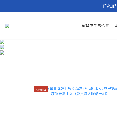
首次加入
寵爸不手軟💪🏻
限時兩日