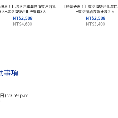
氣優惠！】塩萃沖繩海鹽清爽沐浴乳
【爸氣優惠！】塩萃海鹽淨化漱口水
3入+塩萃海鹽淨化洗髮霜3入
+塩萃鹽滷液態牙膏 2 入
NT$2,588
NT$2,588
NT$4,680
NT$3,400
意事項
(日) 23:59 p.m.
*