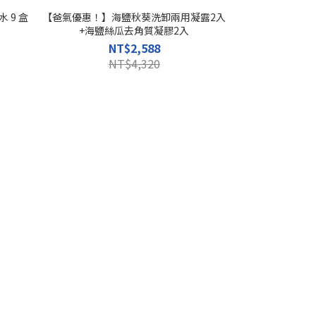
 9 盒
【爸氣優惠！】海鹽秋葵洗卸兩用凝露2入
+海鹽絲瓜去角質凝膠2入
NT$2,588
NT$4,320