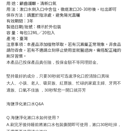
用 途：顧齒護齦，清新口氣
用 法：漱口水倒入口中含住，徹底漱口20-30秒後，吐出即可
保存方法：請置於陰涼處，避免陽光直曬
有效期間：3年
製造日期/批號：標示於外包裝
容 量：每包12ML／20包入
產 地：臺灣
注意事項：本產品添加植物萃取，若有沉澱屬正常現象。非食品
請勿吞食，若有不適請立刻停止使用並就醫諮詢。需搭配正確的
刷牙習慣。
本產品已投保產品責任險，投保金額不等同理賠金。
堅持最好的成分，只要30秒就可迅速淨化口腔清除口異味
大人、小孩、老人、吸菸族、紅唇族、忙碌的家庭主婦、牙周不
適族、口氣不佳族 ，30秒幫您一開口就芬芳
海鹽淨化漱口水Q&A
Q.海鹽淨化漱口水如何使用？
A.刷完牙後待睡前將漱口水包裝撕開即可使用，漱口30秒吐掉，