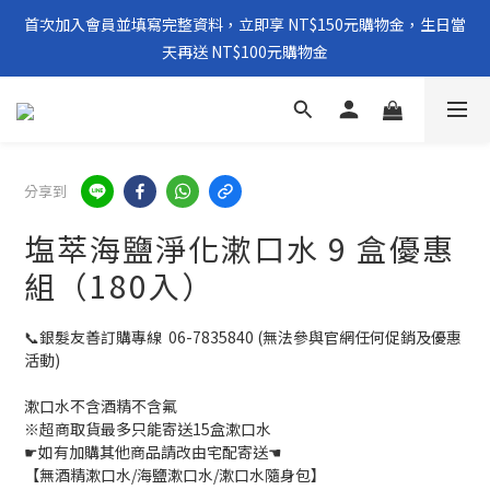
首次加入會員並填寫完整資料，立即享 NT$150元購物金，生日當
天再送 NT$100元購物金
分享到
塩萃海鹽淨化漱口水 9 盒優惠
組（180入）
📞銀髮友善訂購專線  06-7835840 (無法參與官網任何促銷及優惠
活動)
漱口水不含酒精不含氟
※超商取貨最多只能寄送15盒漱口水
☛如有加購其他商品請改由宅配寄送☚
【無酒精漱口水/海鹽漱口水/漱口水隨身包】