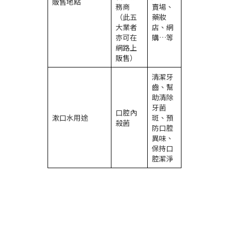
販售地點
務商
賣場、
（此五
藥妝
大業者
店、網
亦可在
購…等
網路上
販售）
清潔牙
齒、幫
助清除
牙菌
口腔內
漱口水用途
斑、預
殺菌
防口腔
異味、
保持口
腔潔淨