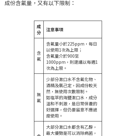
成份含氟量，又有以下限制：
成
注意事項
分
含氟量小於225ppm，每日
以使用1次為上限；
含
含氟量介於900至
氟
1000ppm，則建議以每週1
次為上限。
少部分漱口水不含氟化物、
酒精及氯己定，因成份較天
然，無使用次數限制。
無
如塩萃的海鹽漱口水，成分
氟
溫和不刺激，是日常保養的
好選擇，但仍要留意不應過
度使用。
大部分漱口水都含有乙醇，
最大優勢是可以消除病菌，