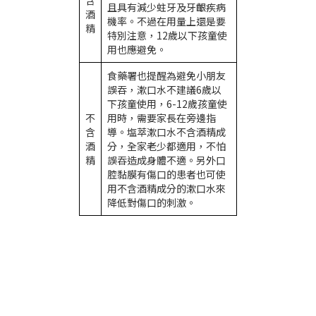
含
且具有減少蛀牙及牙齦疾病
酒
機率。不過在用量上還是要
精
特別注意，12歲以下孩童使
用也應避免。
食藥署也提醒為避免小朋友
誤吞，漱口水不建議6歲以
下孩童使用，6-12歲孩童使
不
用時，需要家長在旁邊指
含
導。塩萃漱口水不含酒精成
酒
分，全家老少都適用，不怕
精
誤吞造成身體不適。另外口
腔黏膜有傷口的患者也可使
用不含酒精成分的漱口水來
降低對傷口的刺激。