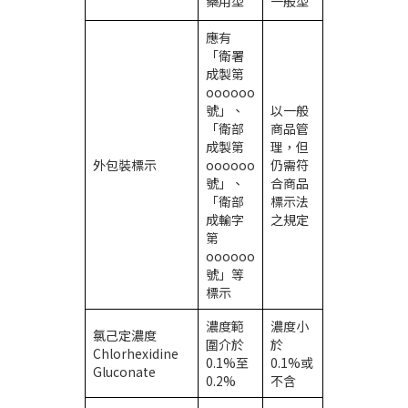
藥用型
一般型
應有
「衛署
成製第
oooooo
號」、
以一般
「衛部
商品管
成製第
理，但
外包裝標示
oooooo
仍需符
號」、
合商品
「衛部
標示法
成輸字
之規定
第
oooooo
號」等
標示
濃度範
濃度小
氯己定濃度
圍介於
於
Chlorhexidine
0.1%至
0.1%或
Gluconate
0.2%
不含