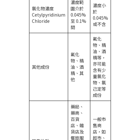
濃度範
濃度小
氯化物濃度
圍介於
於
Cetylpyridinium
0.045%
0.045%
Chloride
至 0.1%
或不含
間
氟化
物、精
油、酒
氟化
精等，
物、精
亦可能
其他成份
油、酒
含有少
精、其
量氯化
他
物、氯
己定等
成份
藥局、
藥商、
百貨
一般市
店、雜
售商
貨店及
店，如
餐旅服
超市、